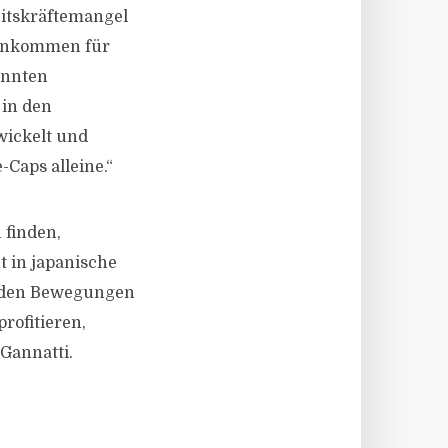
eitskräftemangel
seinkommen für
annten
 in den
wickelt und
Caps alleine.“
 finden,
t in japanische
, den Bewegungen
rofitieren,
 Gannatti.