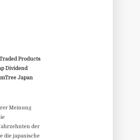
Traded Products
ap Dividend
domTree Japan
erer Meinung
ie
Jahrzehnten der
e die japanische