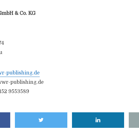
GmbH & Co. KG
74
u
-publishing.de
wr-publishing.de
6152 9553589