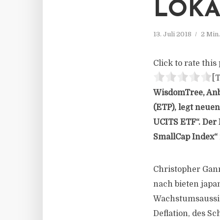
LOKA
13. Juli 2018
2 Min
Click to rate this 
[T
WisdomTree, Anb
(ETP), legt neue
UCITS ETF“. Der
SmallCap Index“ 
Christopher Gann
nach bieten japa
Wachstumsaussic
Deflation, des S