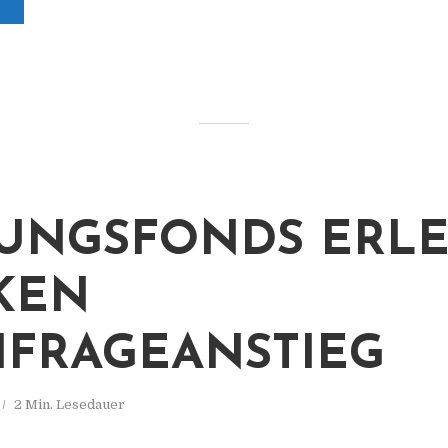
UNGSFONDS ERL
KEN
FRAGEANSTIEG
2 Min. Lesedauer