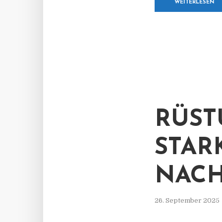
WEITERLESEN
RÜST
STAR
NACH
26. September 2025