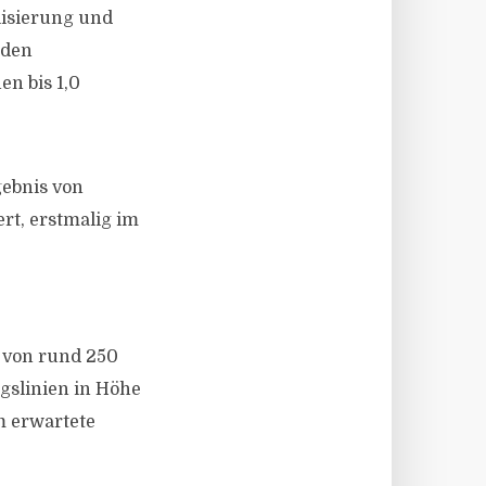
lisierung und
nden
en bis 1,0
ebnis von
rt, erstmalig im
 von rund 250
gslinien in Höhe
m erwartete