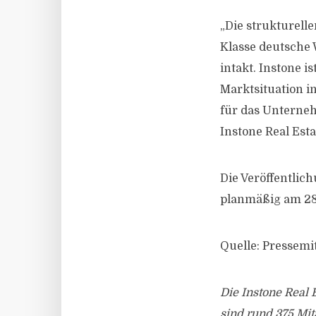
„Die strukturell
Klasse deutsche
intakt. Instone i
Marktsituation 
für das Unterneh
Instone Real Est
Die Veröffentlic
planmäßig am 28
Quelle: Pressemi
Die Instone Real 
sind rund 375 Mit