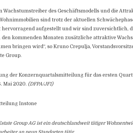
en Wachstumstreiber des Geschäftsmodells und die Attrakt
 Wohnimmobilien sind trotz der aktuellen Schwächepha
st hervorragend aufgestellt und wir sind zuversichtlich, d
in den kommenden Monaten zusätzliche attraktive Wac
men bringen wird“, so Kruno Crepulja, Vorstandsvorsitz
ate Group.
hung der Konzernquartalsmitteilung für das ersten Quart
. Mai 2020.
(DFPA/JF1)
tteilung Instone
Estate Group AG ist ein deutschlandweit tätiger Wohnentw
arbeiter an neun Standorten tätig.