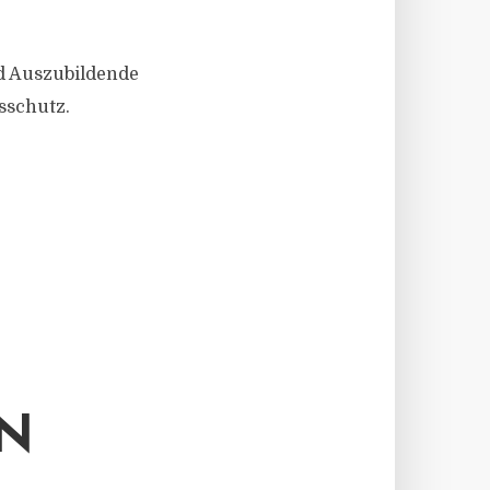
nd Auszubildende
sschutz.
EN