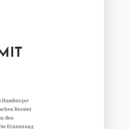
T
MIT
des Hamburger
ischen Berater
in den
 Die Ernennung