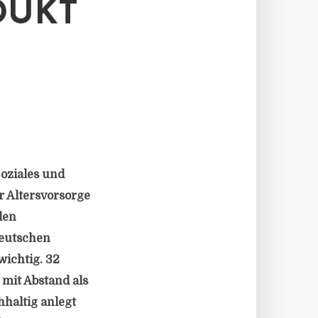
DUKT
oziales und
 Altersvorsorge
den
deutschen
wichtig. 32
 mit Abstand als
hhaltig anlegt