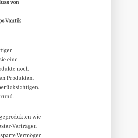
luss von
ps Vantik
ltigen
sie eine
rodukte noch
ten Produkten,
berücksichtigen.
grund.
orgeprodukten wie
ester-Verträgen
esparte Vermögen