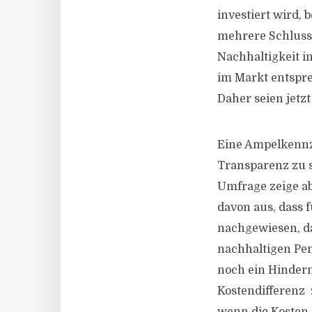
investiert wird,
mehrere Schlussf
Nachhaltigkeit i
im Markt entspre
Daher seien jetzt
Eine Ampelkennz
Transparenz zu s
Umfrage zeige ab
davon aus, dass 
nachgewiesen, da
nachhaltigen Pen
noch ein Hinderni
Kostendifferenz 