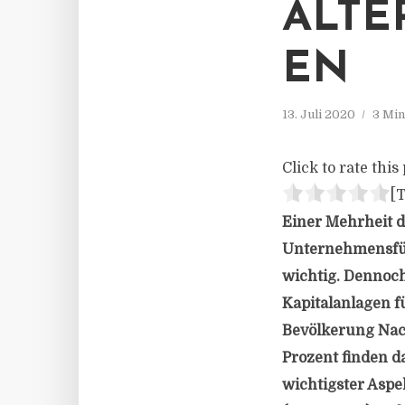
ALTE
EN
13. Juli 2020
3 Min
Click to rate this 
[T
Einer Mehrheit d
Unternehmensfüh
wichtig. Dennoch 
Kapitalanlagen f
Bevölkerung Nach
Prozent finden d
wichtigster Aspe