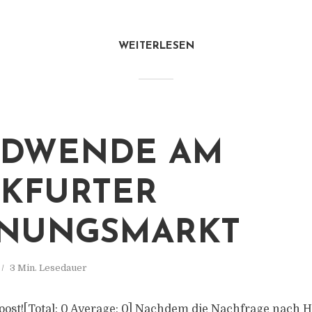
WEITERLESEN
NDWENDE AM
KFURTER
NUNGSMARKT
3 Min. Lesedauer
is post![Total: 0 Average: 0] Nachdem die Nachfrage nach