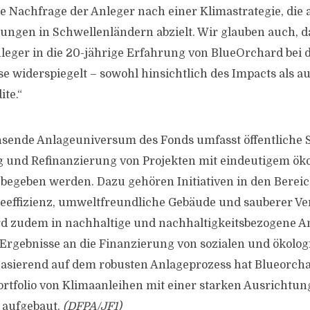
ke Nachfrage der Anleger nach einer Klimastrategie, die a
gen in Schwellenländern abzielt. Wir glauben auch, da
leger in die 20-jährige Erfahrung von BlueOrchard bei 
se widerspiegelt – sowohl hinsichtlich des Impacts als a
ite.“
sende Anlageuniversum des Fonds umfasst öffentliche Sc
g und Refinanzierung von Projekten mit eindeutigem ök
begeben werden. Dazu gehören Initiativen in den Bere
eeffizienz, umweltfreundliche Gebäude und sauberer Ver
ird zudem in nachhaltige und nachhaltigkeitsbezogene A
n Ergebnisse an die Finanzierung von sozialen und ökolo
asierend auf dem robusten Anlageprozess hat Blueorcha
Portfolio von Klimaanleihen mit einer starken Ausrichtun
 aufgebaut.
(DFPA/JF1)