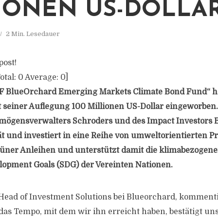
IONEN US-DOLLA
2 Min. Lesedauer
post!
otal:
0
Average:
0
]
F BlueOrchard Emerging Markets Climate Bond Fund“ ha
t seiner Auflegung 100 Millionen US-Dollar eingeworbe
rmögensverwalters Schroders und des Impact Investors B
ät und investiert in eine Reihe von umweltorientierten Pr
rüner Anleihen und unterstützt damit die klimabezogene
lopment Goals (SDG) der Vereinten Nationen.
Head of Investment Solutions bei Blueorchard, kommenti
das Tempo, mit dem wir ihn erreicht haben, bestätigt u