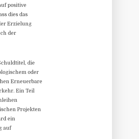
uf positive
ss dies das
der Erzielung
uch der
huldtitel, die
ologischem oder
ichen Erneuerbare
kehr. Ein Teil
nleihen
gischen Projekten
rd ein
g auf