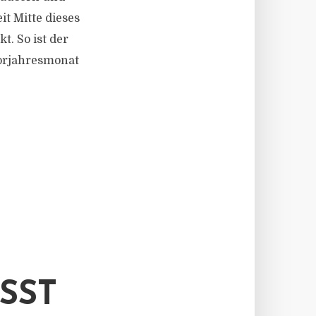
it Mitte dieses
. So ist der
orjahresmonat
T G