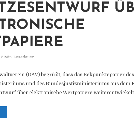
ZESENTWURF ÜBE
RONISCHE W
APIERE
2 Min. Lesedauer
altverein (DAV) begrüßt, dass das Eckpunktepapier des
isteriums und des Bundesjustizministeriums aus dem 
twurf über elektronische Wertpapiere weiterentwickel