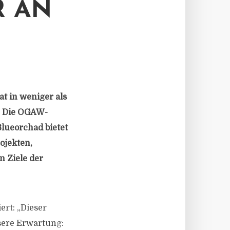
R AN
t in weniger als
n. Die OGAW-
lueorchad bietet
ojekten,
n Ziele der
ert: „Dieser
nsere Erwartung: