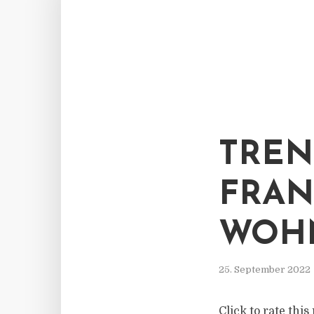
TRE
FRAN
WOH
25. September 2022
Click to rate th