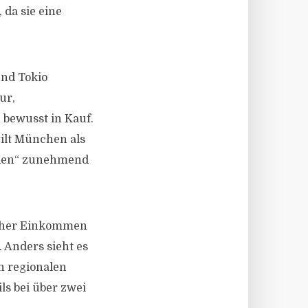
 da sie eine
und Tokio
ur,
 bewusst in Kauf.
gilt München als
maden“ zunehmend
 hoher Einkommen
 Anders sieht es
n regionalen
ls bei über zwei