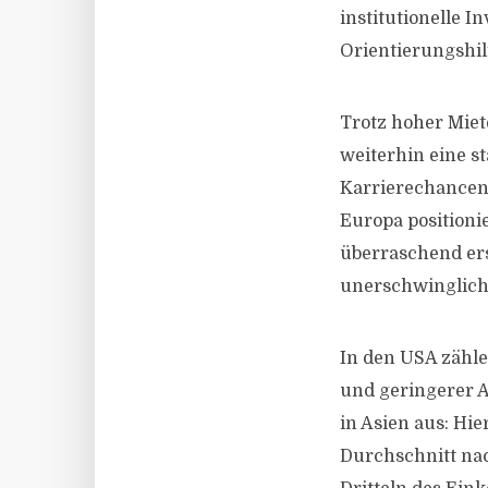
institutionelle I
Orientierungshilf
Trotz hoher Miet
weiterhin eine s
Karrierechancen,
Europa positionie
überraschend er
unerschwinglich
In den USA zähle
und geringerer A
in Asien aus: Hi
Durchschnitt nach