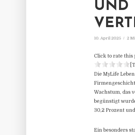
UND 
VERT
10. April 2025
2 M
Click to rate this 
[T
Die MyLife Leben
Firmengeschicht
Wachstum, das v
begünstigt wurd
30,2 Prozent und
Ein besonders s