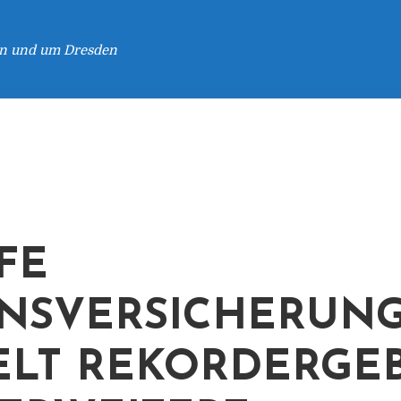
 in und um Dresden
FE
NSVERSICHERUN
ELT REKORDERGE