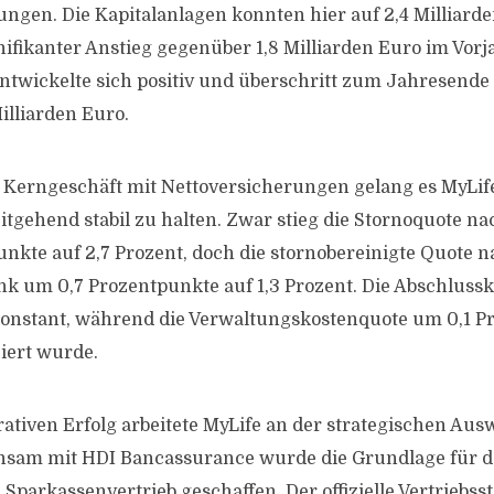
ngen. Die Kapitalanlagen konnten hier auf 2,4 Milliard
nifikanter Anstieg gegenüber 1,8 Milliarden Euro im Vorj
twickelte sich positiv und überschritt zum Jahresende 
illiarden Euro.
 Kerngeschäft mit Nettoversicherungen gelang es MyLife
tgehend stabil zu halten. Zwar stieg die Stornoquote na
nkte auf 2,7 Prozent, doch die stornobereinigte Quote n
nk um 0,7 Prozentpunkte auf 1,3 Prozent. Die Abschlussk
konstant, während die Verwaltungskostenquote um 0,1 P
ziert wurde.
rativen Erfolg arbeitete MyLife an der strategischen Aus
nsam mit HDI Bancassurance wurde die Grundlage für de
parkassenvertrieb geschaffen. Der offizielle Vertriebsst