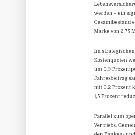
Lebensversicheru
werden – ein sig
Gesamtbestand en
Marke von 2,75 M
Im strategischen
Kostenquoten wei
um 0,3 Prozentpu
Jahresbeitrag sa
mit 0,2 Prozent 
1,5 Prozent redu
Parallel zum ope
Vertriebs. Gemei
den Banken- und S