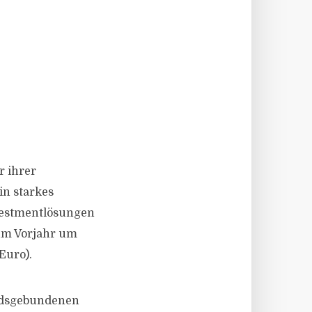
r ihrer
n starkes
vestmentlösungen
um Vorjahr um
Euro).
ondsgebundenen