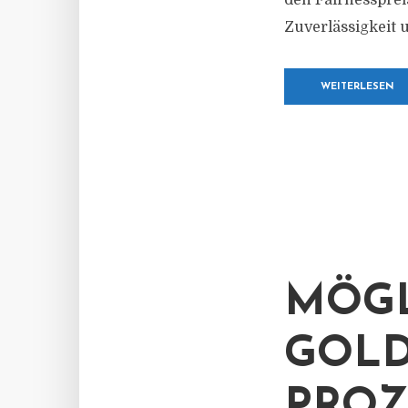
den Fairnessprei
Zuverlässigkeit 
WEITERLESEN
MÖGL
GOLD
PROZ