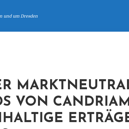
 in und um Dresden
R MARKTNEUTRA
S VON CANDRIAM
HALTIGE ERTRÄG