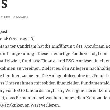
S
2 Min. Lesedauer
post!
otal:
0
Average:
0
]
-Manager Candriam hat die Einführung des „Candriam Eq
und“ angekündigt. Dieser neuartige Fonds verfolgt eine 
arauf abzielt, fundierte Finanz- und ESG-Analysen in ein
ahmen zu vereinen. Ziel ist es, den Anlegern nachhaltige
e Renditen zu bieten. Die Anlagephilosophie des Fonds b
ss Unternehmen mit soliden finanziellen Fundamentald
ng von ESG-Standards langfristig Wert generieren könn
et, dass Firmen mit schwachen finanziellen Kennzahle
-Praktiken an Wert verlieren.