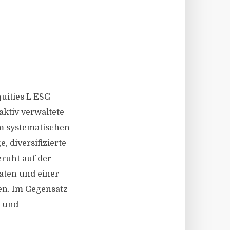
uities L ESG
aktiv verwaltete
em systematischen
, diversifizierte
eruht auf der
aten und einer
en. Im Gegensatz
n und