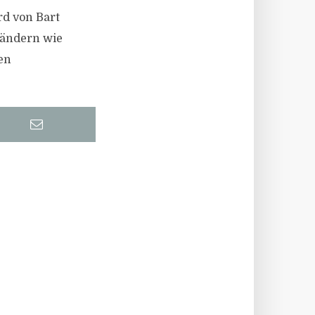
rd von Bart
Ländern wie
en