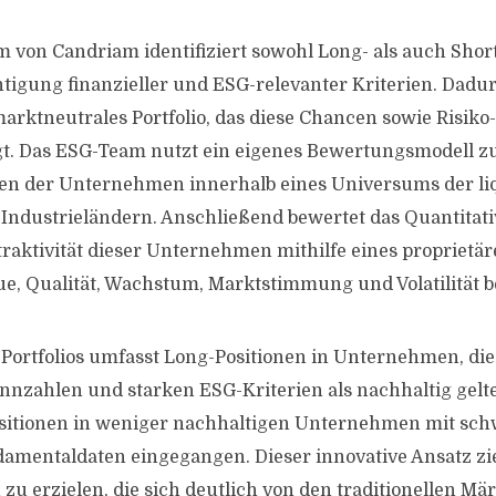
 von Candriam identifiziert sowohl Long- als auch Sho
tigung finanzieller und ESG-relevanter Kriterien. Dadur
 marktneutrales Portfolio, das diese Chancen sowie Risiko
gt. Das ESG-Team nutzt ein eigenes Bewertungsmodell z
en der Unternehmen innerhalb eines Universums der li
 Industrieländern. Anschließend bewertet das Quantitat
Attraktivität dieser Unternehmen mithilfe eines propriet
ue, Qualität, Wachstum, Marktstimmung und Volatilität b
s Portfolios umfasst Long-Positionen in Unternehmen, di
nnzahlen und starken ESG-Kriterien als nachhaltig gelte
sitionen in weniger nachhaltigen Unternehmen mit sc
damentaldaten eingegangen. Dieser innovative Ansatz zie
 zu erzielen, die sich deutlich von den traditionellen M