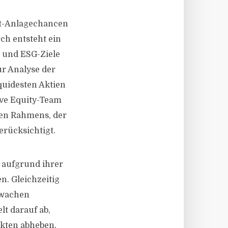
rt-Anlagechancen
ch entsteht ein
- und ESG-Ziele
ur Analyse der
quidesten Aktien
ive Equity-Team
ären Rahmens, der
erücksichtigt.
e aufgrund ihrer
n. Gleichzeitig
hwachen
lt darauf ab,
ärkten abheben.