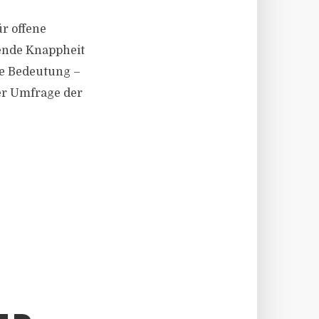
ür offene
ende Knappheit
de Bedeutung –
er Umfrage der