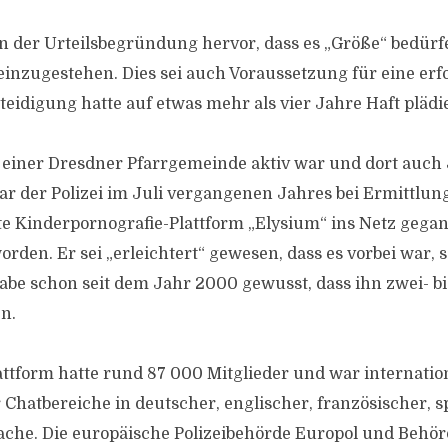
in der Urteilsbegründung hervor, dass es „Größe“ bedürfe
inzugestehen. Dies sei auch Voraussetzung für eine erf
teidigung hatte auf etwas mehr als vier Jahre Haft plädie
 einer Dresdner Pfarrgemeinde aktiv war und dort auch
 war der Polizei im Juli vergangenen Jahres bei Ermittlu
e Kinderpornografie-Plattform „Elysium“ ins Netz gega
den. Er sei „erleichtert“ gewesen, dass es vorbei war, s
habe schon seit dem Jahr 2000 gewusst, dass ihn zwei- b
n.
attform hatte rund 87 000 Mitglieder und war internation
r Chatbereiche in deutscher, englischer, französischer, 
rache. Die europäische Polizeibehörde Europol und Behör