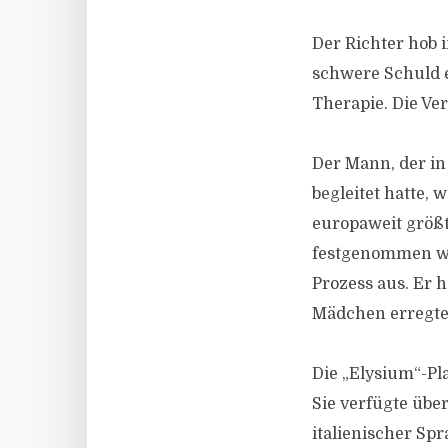
Der Richter hob 
schwere Schuld e
Therapie. Die Ver
Der Mann, der in
begleitet hatte,
europaweit größt
festgenommen wor
Prozess aus. Er 
Mädchen erregte
Die „Elysium“-Pl
Sie verfügte übe
italienischer Sp