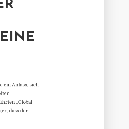
ER
EINE
ein Anlass, sich
iten
ührten „Global
er, dass der