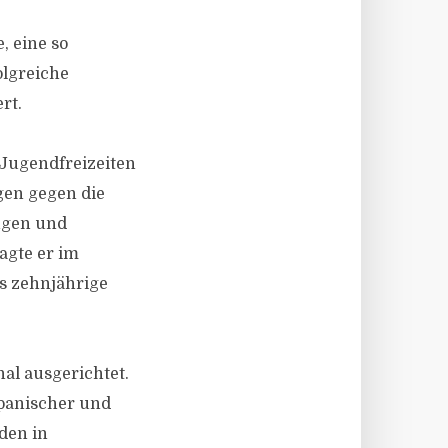
, eine so
olgreiche
rt.
 Jugendfreizeiten
ngen gegen die
ngen und
agte er im
is zehnjährige
al ausgerichtet.
spanischer und
den in