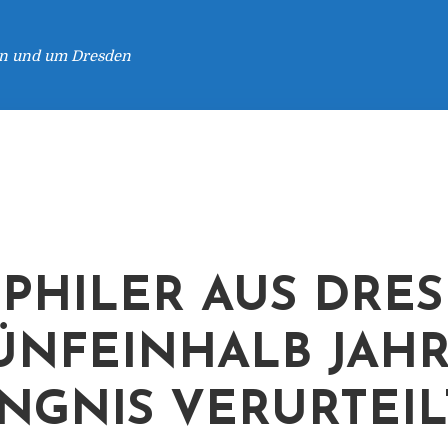
 in und um Dresden
PHILER AUS DRE
ÜNFEINHALB JAH
NGNIS VERURTEIL