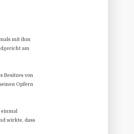
emals mit ihm
ndgericht am
s Besitzes von
 seinen Opfern
 einmal
nd wirkte, dass