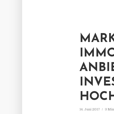
MARK
IMMO
ANBI
INVE
HOC
14. Juni 2017
3 Min