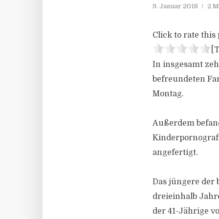
9. Januar 2018
2 M
Click to rate this 
[T
In insgesamt zeh
befreundeten Fa
Montag.
Außerdem befand 
Kinderpornografi
angefertigt.
Das jüngere der
dreieinhalb Jahre
der 41-Jährige v