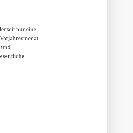
derzeit nur eine
n Vorjahresmonat
e und
esentliche