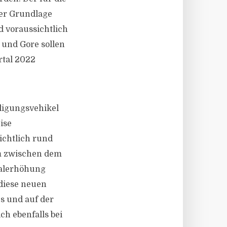
der Grundlage
 voraussichtlich
 und Gore sollen
rtal 2022
iligungsvehikel
ise
ichtlich rund
um zwischen dem
talerhöhung
diese neuen
es und auf der
h ebenfalls bei