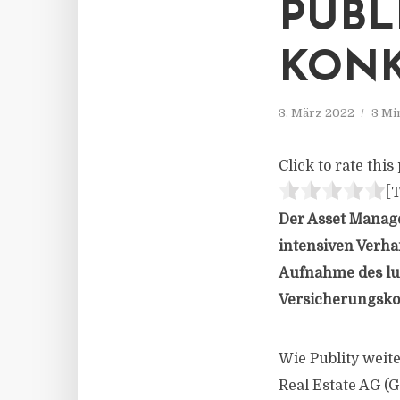
UBLI
ONKR
3. März 2022
3 Mi
Click to rate this 
[T
Der Asset Manage
intensiven Verha
Aufnahme des lu
Versicherungskon
Wie Publity weite
Real Estate AG (