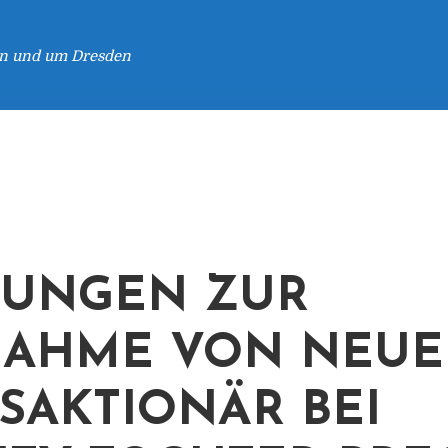
 in und um Dresden
NUNGEN ZUR
NAHME VON NEU
SAKTIONÄR BEI P