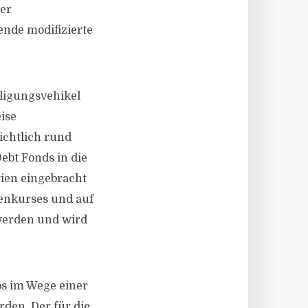
der
nde modifizierte
iligungsvehikel
ise
ichtlich rund
ebt Fonds in die
ien eingebracht
senkurses und auf
werden und wird
os im Wege einer
den. Der für die