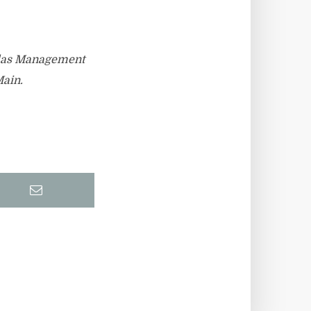
d das Management
Main.