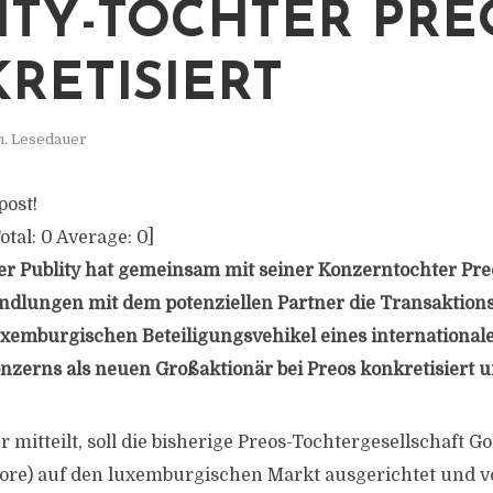
TY-TOCHTER PREOS
ETISIERT
n. Lesedauer
post!
otal:
0
Average:
0
]
r Publity hat gemeinsam mit seiner Konzerntochter Pre
ndlungen mit dem potenziellen Partner die Transaktions
xemburgischen Beteiligungsvehikel eines international
zerns als neuen Großaktionär bei Preos konkretisiert u
r mitteilt, soll die bisherige Preos-Tochtergesellschaft 
Gore) auf den luxemburgischen Markt ausgerichtet und v