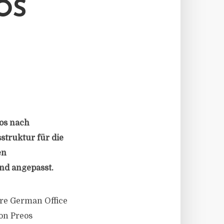
 K
os nach
struktur für die
en
nd angepasst.
Gore German Office
on Preos