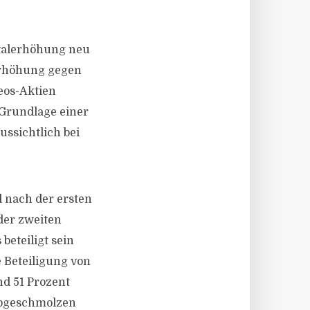
pitalerhöhung neu
erhöhung gegen
eos-Aktien
 Grundlage einer
ssichtlich bei
l nach der ersten
der zweiten
eteiligt sein
e Beteiligung von
nd 51 Prozent
abgeschmolzen