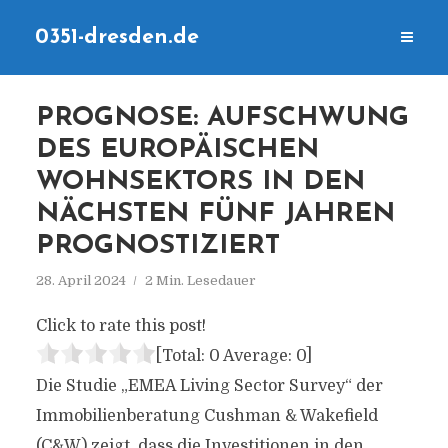
0351-dresden.de
PROGNOSE: AUFSCHWUNG
DES EUROPÄISCHEN
WOHNSEKTORS IN DEN
NÄCHSTEN FÜNF JAHREN
PROGNOSTIZIERT
28. April 2024
2 Min. Lesedauer
Click to rate this post!
[Total:
0
Average:
0
]
Die Studie „EMEA Living Sector Survey“ der
Immobilienberatung Cushman & Wakefield
(C&W) zeigt, dass die Investitionen in den