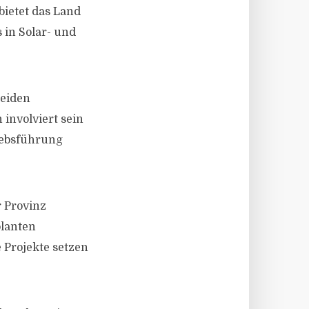
bietet das Land
 in Solar- und
beiden
involviert sein
iebsführung
r Provinz
planten
 Projekte setzen