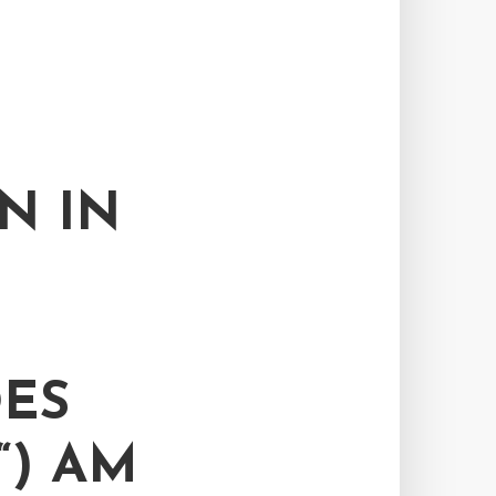
N IN
ES
“) AM