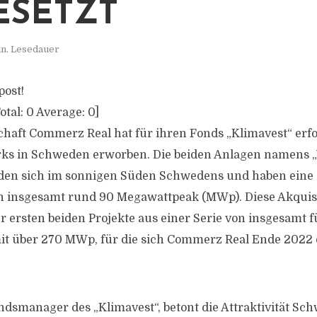
SETZT
in. Lesedauer
post!
otal:
0
Average:
0
]
chaft Commerz Real hat für ihren Fonds „Klimavest“ erf
rks in Schweden erworben. Die beiden Anlagen namens 
nden sich im sonnigen Süden Schwedens und haben eine
n insgesamt rund 90 Megawattpeak (MWp). Diese Akquisi
r ersten beiden Projekte aus einer Serie von insgesamt f
it über 270 MWp, für die sich Commerz Real Ende 2022 
dsmanager des „Klimavest“, betont die Attraktivität Sch