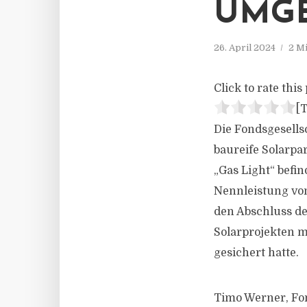
UMGE
26. April 2024
2 M
Click to rate this 
[T
Die Fondsgesells
baureife Solarpa
„Gas Light“ befi
Nennleistung vo
den Abschluss de
Solarprojekten m
gesichert hatte.
Timo Werner, Fon