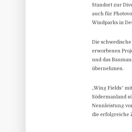
Standort zur Dive
auch für Photovol
Windparks in Deu
Die schwedische 
erworbenen Proje
und das Baumana
übernehmen.
„Wing Fields“ mi
Södermanland süd
Nennleistung von
die erfolgreiche