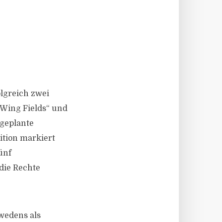
olgreich zwei
„Wing Fields“ und
 geplante
tion markiert
ünf
die Rechte
wedens als