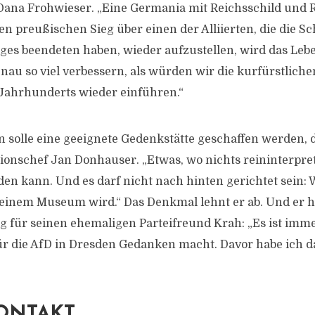
 Dana Frohwieser. „Eine Germania mit Reichsschild und
n preußischen Sieg über einen der Alliierten, die die S
ges beendeten haben, wieder aufzustellen, wird das Le
enau so viel verbessern, als würden wir die kurfürstlich
 Jahrhunderts wieder einführen.“
solle eine geeignete Gedenkstätte geschaffen werden, di
onschef Jan Donhauser. „Etwas, wo nichts reininterpre
n kann. Und es darf nicht nach hinten gerichtet sein: W
einem Museum wird.“ Das Denkmal lehnt er ab. Und er h
 für seinen ehemaligen Parteifreund Krah: „Es ist imme
ür die AfD in Dresden Gedanken macht. Davor habe ich d
ONTAKT