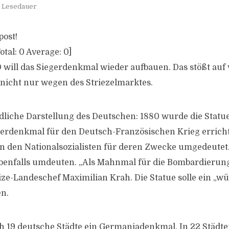
. Lesedauer
post!
otal:
0
Average:
0
]
 will das Siegerdenkmal wieder aufbauen. Das stößt auf 
nicht nur wegen des Striezelmarktes.
ldliche Darstellung des Deutschen: 1880 wurde die Statu
gerdenkmal für den Deutsch-Französischen Krieg errichte
on den Nationalsozialisten für deren Zwecke umgedeutet.
ebenfalls umdeuten. „Als Mahnmal für die Bombardieru
Vize-Landeschef Maximilian Krah. Die Statue solle ein „w
n.
 19 deutsche Städte ein Germaniadenkmal. In 22 Städten