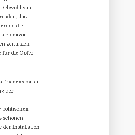
n. Obwohl von
resden, das
werden die
 sich davor
en zentralen
 für die Opfer
ls Friedenspartei
ng der
s
 politischen
s schönen
 der Installation