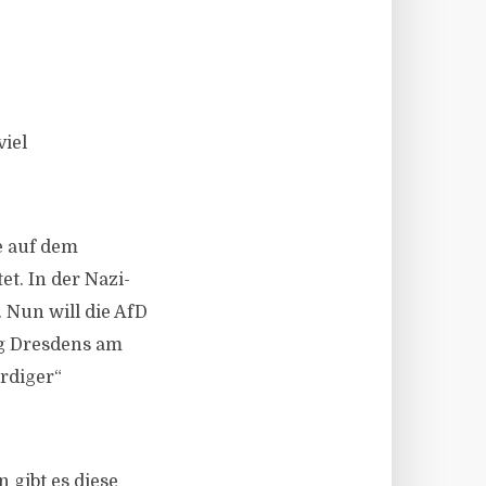
viel
e auf dem
t. In der Nazi-
 Nun will die AfD
ng Dresdens am
ürdiger“
 gibt es diese