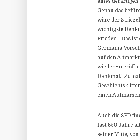
eines derartige
Genau das befürc
wäre der Strieze
wichtigste Denkm
Frieden. „Das is
Germania-Vorschl
auf den Altmarkt
wieder zu eröffn
Denkmal.“ Zumal 
Geschichtsklitte
einen Aufmarsch
Auch die SPD find
fast 650 Jahre a
seiner Mitte, von 