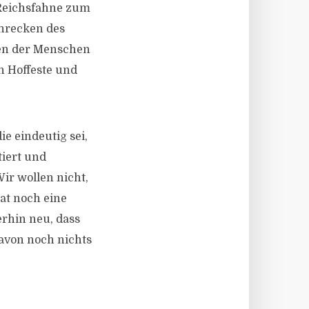
 Reichsfahne zum
chrecken des
ben der Menschen
en Hoffeste und
e eindeutig sei,
tiert und
ir wollen nicht,
at noch eine
rhin neu, dass
avon noch nichts