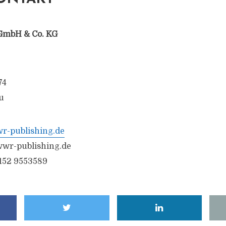
GmbH & Co. KG
74
u
-publishing.de
wr-publishing.de
6152 9553589