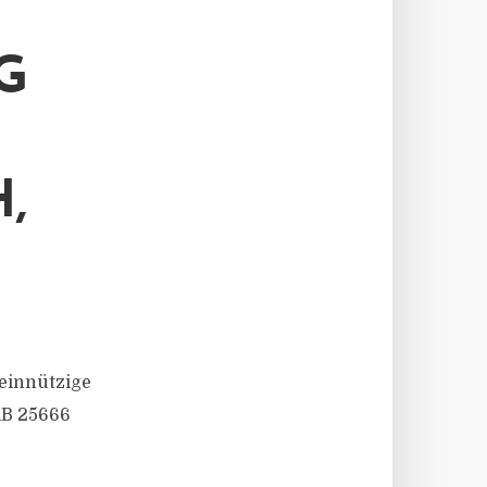
G
,
einnützige
RB 25666