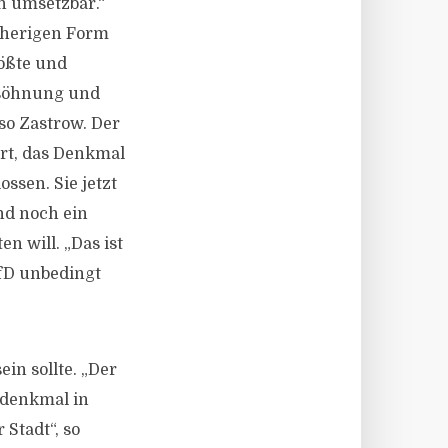
n umsetzbar.“
isherigen Form
rößte und
ersöhnung und
so Zastrow. Der
ert, das Denkmal
ssen. Sie jetzt
nd noch ein
n will. „Das ist
AfD unbedingt
in sollte. „Der
erdenkmal in
 Stadt“, so