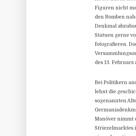
Figuren nicht me
den Bomben nahe
Denkmal abzubaue
Statuen gerne vo
fotografieren. D
Versammlungsort 
des 13. Februars
Bei Politikern an
lehnt die geschic
sogenannten Alte
Germaniadenkmals
Manöver nimmt d
Striezelmarktes 