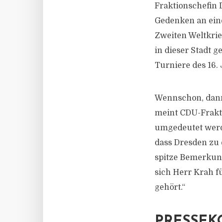
Fraktionschefin
Gedenken an eine
Zweiten Weltkrie
in dieser Stadt g
Turniere des 16.
Wennschon, dann 
meint CDU-Frakti
umgedeutet werde
dass Dresden zu 
spitze Bemerkung
sich Herr Krah f
gehört.“
PRESSEK