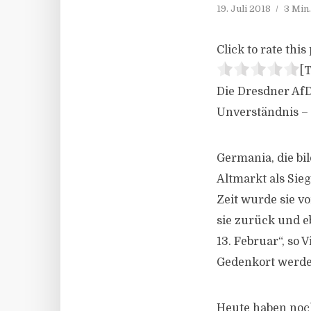
19. Juli 2018
3 Min
Click to rate this 
[T
Die Dresdner AfD
Unverständnis – 
Germania, die bi
Altmarkt als Sie
Zeit wurde sie v
sie zurück und 
13. Februar“, so 
Gedenkort werde
Heute haben noch