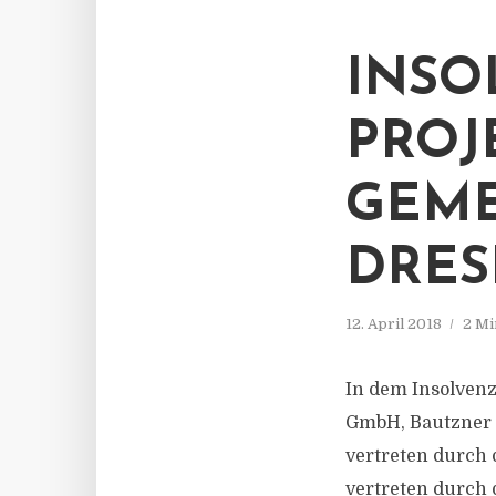
INSO
PROJ
GEME
DRE
12. April 2018
2 Mi
In dem Insolven
GmbH, Bautzner 
vertreten durch 
vertreten durch