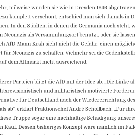
hr, teilweise wurden sie wie in Dresden 1946 abgetrage
zu komplett verschont, entschied man sich damals in D
n. In den Städten, in denen die Germania noch steht, 
n Neonazis als Versammlungsort benutzt, oder sie lassen
och AfD-Mann Krah sieht nicht die Gefahr, einen möglich
für Neonazis zu schaffen. Vielmehr sei die Gedenkstelle
 auf dem Altmarkt nicht ausreichend.
derer Parteien blitzt die AfD mit der Idee ab. „Die Linke a
htsrevisionistisch und militaristisch motivierte Forderu
rnative für Deutschland nach der Wiedererrichtung de
 ab“, erklärt Fraktionschef André Schollbach. „Für ihre
iese Truppe sogar eine nachhaltige Schädigung unsere
in Kauf. Dessen bisheriges Konzept wäre nämlich im Falle