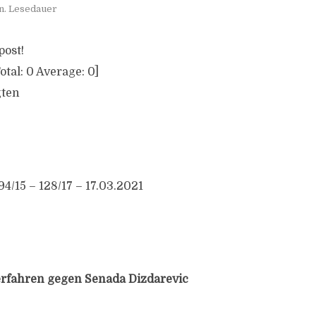
n. Lesedauer
post!
otal:
0
Average:
0
]
gten
94/15 – 128/17 – 17.03.2021
erfahren gegen Senada Dizdarevic