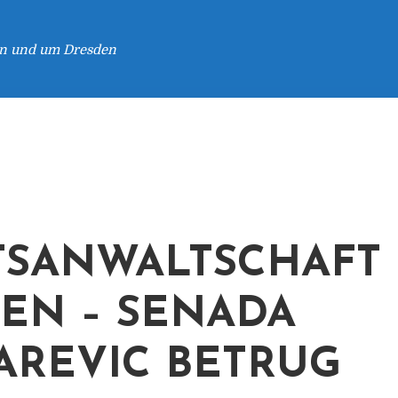
 in und um Dresden
TSANWALTSCHAFT
EN – SENADA
AREVIC BETRUG