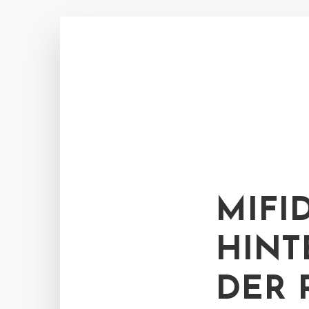
MIFI
HINT
DER 