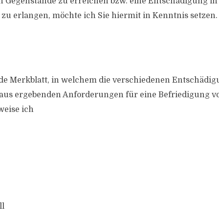
n Gegenstände zu erreichen bzw. eine Entschädigung in
 zu erlangen, möchte ich Sie hiermit in Kenntnis setzen.
nde Merkblatt, in welchem die verschiedenen Entschädi
raus ergebenden Anforderungen für eine Befriedigung vo
 weise ich
l