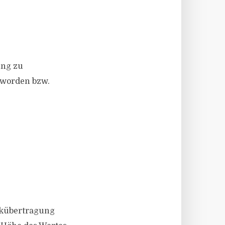
ung zu
 worden bzw.
ckübertragung