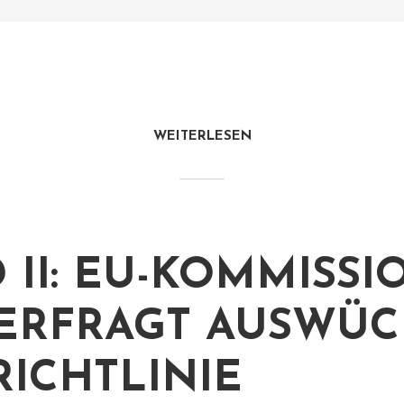
WEITERLESEN
D II: EU-KOMMISSI
ERFRAGT AUSWÜC
RICHTLINIE