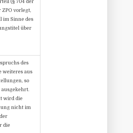
teil (§ 704 der
r ZPO vorlegt,
l im Sinne des
ungstitel über
nspruchs des
e weiteres aus
ellungen, so
 ausgekehrt.
t wird die
gung nicht im
 der
 die