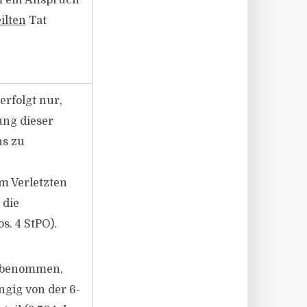
m ein Anspruch
ilten
Tat
erfolgt nur,
ung dieser
hs zu
m Verletzten
 die
s. 4 StPO).
unbenommen,
gig von der 6-