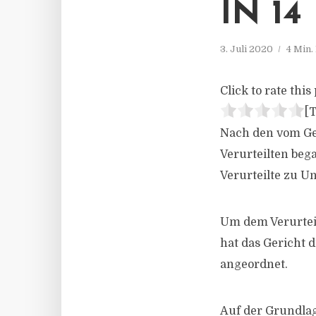
IN 1
3. Juli 2020
4 Min.
Click to rate this 
[T
Nach den vom Ger
Verurteilten be
Verurteilte zu Un
Um dem Verurteil
hat das Gericht 
angeordnet.
Auf der Grundlag