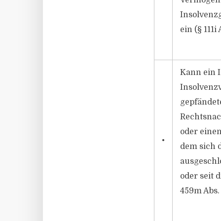
Vermögen d
Insolvenzg
ein (§ 111i
Kann ein I
Insolvenzv
gepfändet
Rechtsnach
oder einen
•
dem sich 
ausgeschl
oder seit 
459m Abs. 1