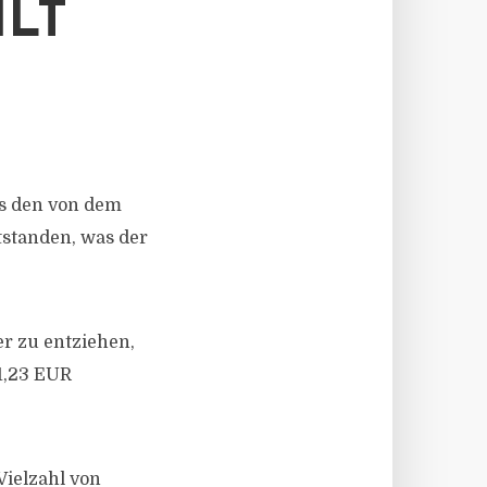
ILT
us den von dem
standen, was der
er zu entziehen,
81,23 EUR
Vielzahl von