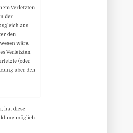
inem Verletzten
nn der
usgleich aus
ter den
ewesen wäre.
es Verletzten
rletzte (oder
eidung über den
.
, hat diese
eldung möglich.