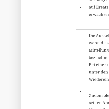
Vermögens
auf Ersatz
•
erwachsen 
Die Auskeh
wenn dies
Mitteilun
bezeichnen
Bei einer
unter den
Wiedereins
•
Zudem ble
seinen An