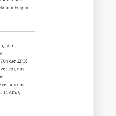
röffnet das
iebenen Folgen
ung der
en
§ 704 der ZPO)
vorlegt, aus
st
nzverfahrens
 4 i.V.m. §