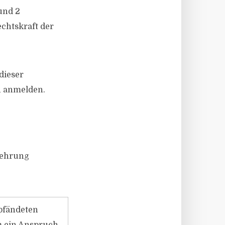
und 2
chtskraft der
dieser
h anmelden.
elehrung
epfändeten