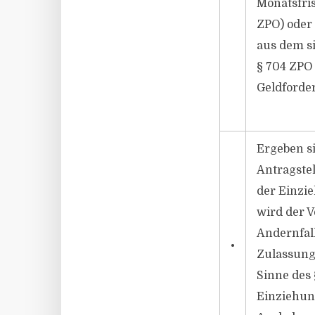
Monatsfris
ZPO) oder 
aus dem si
§ 704 ZPO 
Geldforde
Ergeben s
Antragstel
der Einzi
wird der 
Andernfall
•
Zulassung
Sinne des 
Einziehun