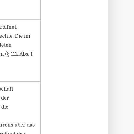
öffnet,
echte. Die im
deten
§ 111i Abs. 1
schaft
 der
 die
hrens über das