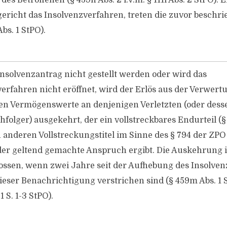
es Betroffenen (§ 459h Abs. 2 i.V.m. § 111i Abs. 2 StPO). E
ericht das Insolvenzverfahren, treten die zuvor beschr
 Abs. 1 StPO).
nsolvenzantrag nicht gestellt werden oder wird das
erfahren nicht eröffnet, wird der Erlös aus der Verwert
en Vermögenswerte an denjenigen Verletzten (oder dess
folger) ausgekehrt, der ein vollstreckbares Endurteil (
 anderen Vollstreckungstitel im Sinne des § 794 der ZPO 
der geltend gemachte Anspruch ergibt. Die Auskehrung i
ossen, wenn zwei Jahre seit der Aufhebung des Insolve
dieser Benachrichtigung verstrichen sind (§ 459m Abs. 1 S.
 S. 1-3 StPO).