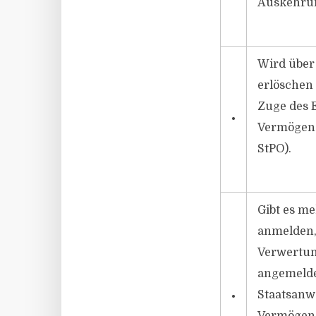
Auskehrung
Wird über 
erlöschen 
Zuge des 
•
Vermögens
StPO).
Gibt es me
anmelden, 
Verwertun
angemeldet
Staatsanwa
•