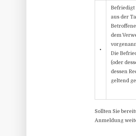
Befriedigt
aus der Ta
Betroffen
dem Verwe
vorgenann
•
Die Befri
(oder dess
dessen Re
geltend g
Sollten Sie bere
Anmeldung weite