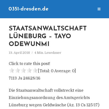
0351-dresden.de
STAATSANWALTSCHAFT
LÜNEBURG – TAYO
ODEWUNMI
13. April 2018
4 Min. Lesedauer
Click to rate this post!
[Total:
0
Average:
0
]
7113 Js 24628/16
Die Staatsanwaltschaft vollstreckt eine
Einziehungsanordnung des Amtsgerichts
Lüneburg wegen Geldwäsche (Az. 13 Cs 125/17)