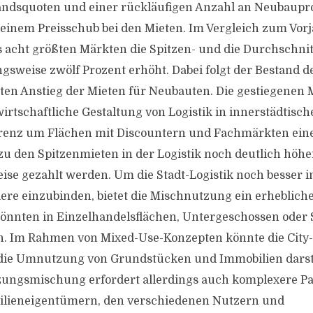
tandsquoten und einer rückläufigen Anzahl an Neubaupr
einem Preisschub bei den Mieten. Im Vergleich zum Vorj
 acht größten Märkten die Spitzen- und die Durchschnit
gsweise zwölf Prozent erhöht. Dabei folgt der Bestand 
en Anstieg der Mieten für Neubauten. Die gestiegenen 
irtschaftliche Gestaltung von Logistik in innerstädtis
enz um Flächen mit Discountern und Fachmärkten eine R
 zu den Spitzenmieten in der Logistik noch deutlich höhe
se gezahlt werden. Um die Stadt-Logistik noch besser i
ere einzubinden, bietet die Mischnutzung ein erhebliches
könnten in Einzelhandelsflächen, Untergeschossen oder
n. Im Rahmen von Mixed-Use-Konzepten könnte die City-
 die Umnutzung von Grundstücken und Immobilien darste
zungsmischung erfordert allerdings auch komplexere P
lieneigentümern, den verschiedenen Nutzern und