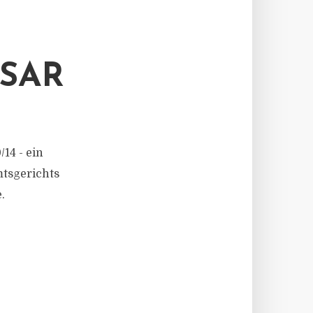
SAR
14 - ein
mtsgerichts
.