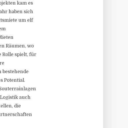
ojekten kam es
ahr haben sich
tsmiete um elf
dem
Mieten
chen Räumen, wo
olle spielt, für
re
n bestehende
 Potential.
 Souterrainlagen
Logistik auch
llen, die
artnerschaften