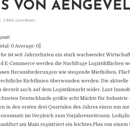
S VON AENGEVEL
2 Min. Lesedauer
post!
otal:
0
Average:
0
]
che ist seit Jahrzehnten ein stark wachsender Wirtschaf
d E-Commerce werden die Nachfrage Logistikflächen we
üssen Herausforderungen wie steigende Miethöhen, Fläc
echtliche Richtlinien überwunden werden. Die aktuelle 
ch derzeit auch auf dem Logistikmarkt wider. Laut Immobi
chneten Deutschlands größte acht Märkte für Industrie
en in den ersten drei Quartalen des Jahres einen um mehr
enumsatz im Vergleich zum Vorjahreszeitraum. Lediglic
ankfurt am Main registriert ein leichtes Plus von einem 