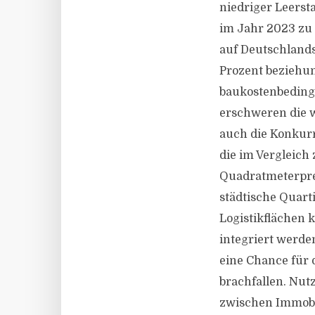
niedriger Leers
im Jahr 2023 zu 
auf Deutschlands
Prozent beziehun
baukostenbedingt
erschweren die w
auch die Konkurr
die im Vergleich
Quadratmeterprei
städtische Quarti
Logistikflächen 
integriert werde
eine Chance für
brachfallen. Nut
zwischen Immobi