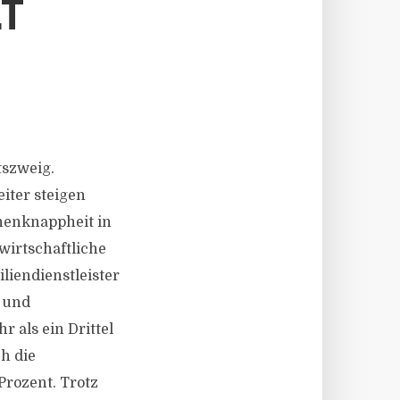
T
tszweig.
iter steigen
henknappheit in
wirtschaftliche
liendienstleister
- und
 als ein Drittel
h die
Prozent. Trotz