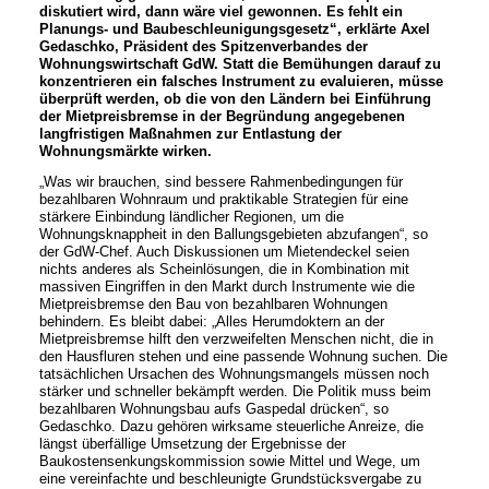
diskutiert wird, dann wäre viel gewonnen. Es fehlt ein
Planungs- und Baubeschleunigungsgesetz“, erklärte Axel
Gedaschko, Präsident des Spitzenverbandes der
Wohnungswirtschaft GdW. Statt die Bemühungen darauf zu
konzentrieren ein falsches Instrument zu evaluieren, müsse
überprüft werden, ob die von den Ländern bei Einführung
der Mietpreisbremse in der Begründung angegebenen
langfristigen Maßnahmen zur Entlastung der
Wohnungsmärkte wirken.
„Was wir brauchen, sind bessere Rahmenbedingungen für
bezahlbaren Wohnraum und praktikable Strategien für eine
stärkere Einbindung ländlicher Regionen, um die
Wohnungsknappheit in den Ballungsgebieten abzufangen“, so
der GdW-Chef. Auch Diskussionen um Mietendeckel seien
nichts anderes als Scheinlösungen, die in Kombination mit
massiven Eingriffen in den Markt durch Instrumente wie die
Mietpreisbremse den Bau von bezahlbaren Wohnungen
behindern. Es bleibt dabei: „Alles Herumdoktern an der
Mietpreisbremse hilft den verzweifelten Menschen nicht, die in
den Hausfluren stehen und eine passende Wohnung suchen. Die
tatsächlichen Ursachen des Wohnungsmangels müssen noch
stärker und schneller bekämpft werden. Die Politik muss beim
bezahlbaren Wohnungsbau aufs Gaspedal drücken“, so
Gedaschko. Dazu gehören wirksame steuerliche Anreize, die
längst überfällige Umsetzung der Ergebnisse der
Baukostensenkungskommission sowie Mittel und Wege, um
eine vereinfachte und beschleunigte Grundstücksvergabe zu