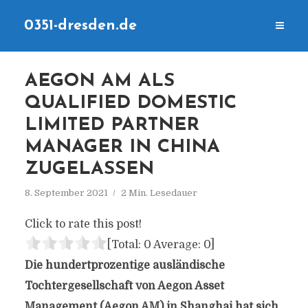
0351-dresden.de
AEGON AM ALS
QUALIFIED DOMESTIC
LIMITED PARTNER
MANAGER IN CHINA
ZUGELASSEN
8. September 2021
2 Min. Lesedauer
Click to rate this post!
[Total:
0
Average:
0
]
Die hundertprozentige ausländische
Tochtergesellschaft von Aegon Asset
Management (Aegon AM) in Shanghai hat sich