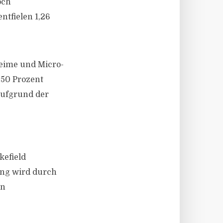
och
ntfielen 1,26
eime und Micro-
 50 Prozent
 aufgrund der
kefield
ung wird durch
en