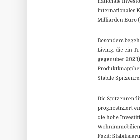
nationale Inves
internationales K
Milliarden Euro 
Besonders begeh
Living, die ein 
gegenüber 2023) 
Produktknapphei
Stabile Spitzenr
Die Spitzenrendi
prognostiziert e
die hohe Investi
Wohnimmobilien 
Fazit: Stabilisie