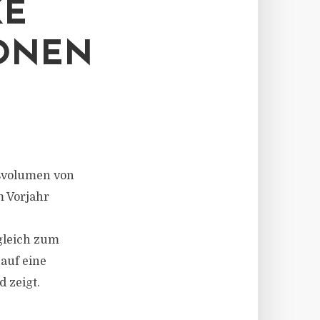
KE
IONEN
svolumen von
m Vorjahr
rgleich zum
auf eine
 zeigt.