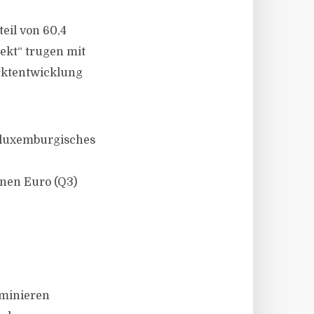
eil von 60,4
nekt“ trugen mit
arktentwicklung
 luxemburgisches
onen Euro (Q3)
ominieren