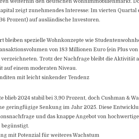
toren weiterhin den deutschen Wohnimmobilienmarkt. D
apital zeigt zunehmendes Interesse: Im vierten Quartal e
(36 Prozent) auf ausländische Investoren.
rt bleiben spezielle Wohnkonzepte wie Studentenwohnh
Transaktionsvolumen von 183 Millionen Euro (ein Plus von
verzeichneten. Trotz der Nachfrage bleibt die Aktivität
t auf einem moderaten Niveau.
enditen mit leicht sinkender Tendenz
te blieb 2024 stabil bei 3,90 Prozent, doch Cushman & Wa
ine geringfügige Senkung im Jahr 2025. Diese Entwickl
tionsnachfrage und das knappe Angebot von hochwertig
begünstigt.
rung mit Potenzial für weiteres Wachstum