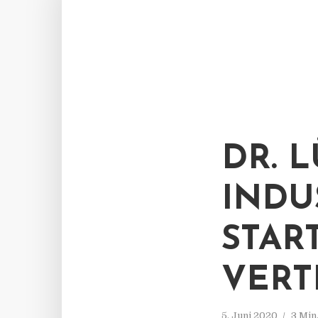
DR. 
INDU
STAR
VERT
5. Juni 2020
3 Min