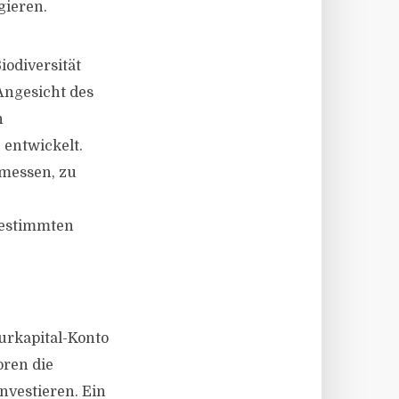
gieren.
iodiversität
Angesicht des
n
entwickelt.
 messen, zu
 bestimmten
urkapital-Konto
oren die
investieren. Ein