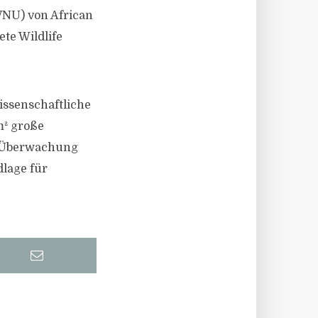
(VNU) von African
te Wildlife
issenschaftliche
m² große
ur Überwachung
dlage für