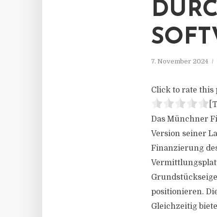
DURC
SOF
7. November 2024
Click to rate this 
[T
Das Münchner Fi
Version seiner L
Finanzierung des
Vermittlungsplat
Grundstückseigen
positionieren. Di
Gleichzeitig bie