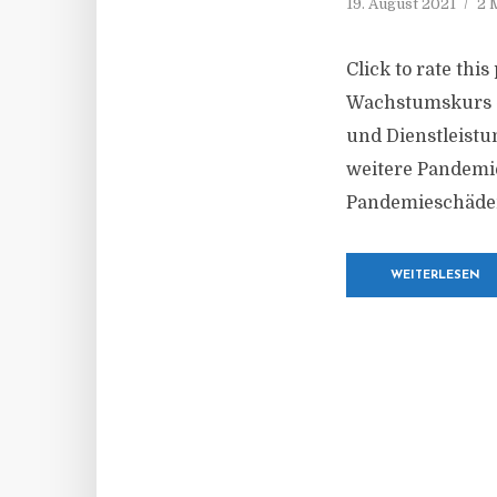
19. August 2021
2 
Click to rate thi
Wachstumskurs – 
und Dienstleist
weitere Pandemie
Pandemieschäden
WEITERLESEN