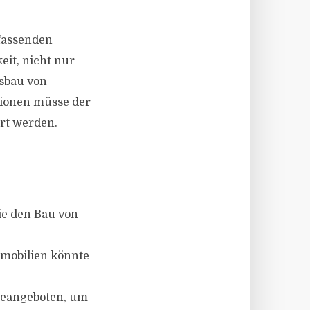
fassenden
eit, nicht nur
usbau von
gionen müsse der
rt werden.
ie den Bau von
mmobilien könnte
egeangeboten, um