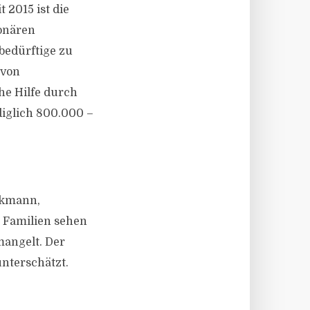
 2015 ist die
ionären
bedürftige zu
 von
he Hilfe durch
ediglich 800.000 –
inkmann,
e Familien sehen
mangelt. Der
nterschätzt.