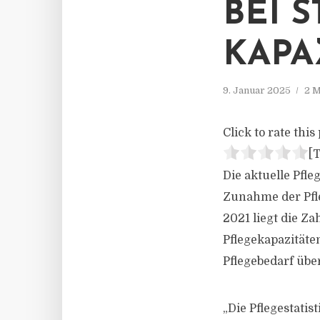
BEI 
KAPA
9. Januar 2025
2 M
Click to rate this 
[T
Die aktuelle Pfle
Zunahme der Pfle
2021 liegt die Za
Pflegekapazitäte
Pflegebedarf übe
„Die Pflegestatis