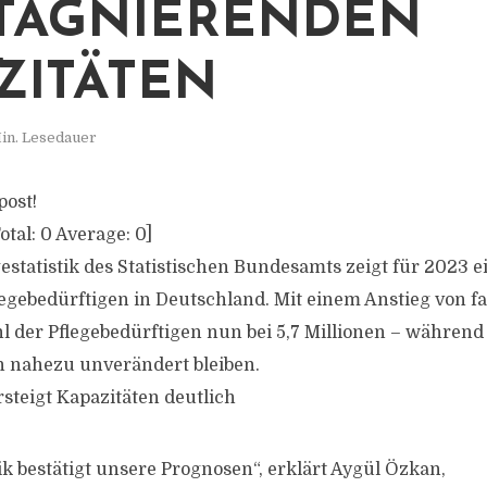
STAGNIERENDEN
ZITÄTEN
in. Lesedauer
post!
otal:
0
Average:
0
]
gestatistik des Statistischen Bundesamts zeigt für 2023 e
gebedürftigen in Deutschland. Mit einem Anstieg von fas
hl der Pflegebedürftigen nun bei 5,7 Millionen – während
n nahezu unverändert bleiben.
rsteigt Kapazitäten deutlich
tik bestätigt unsere Prognosen“, erklärt Aygül Özkan,