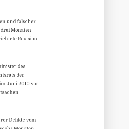
en und falscher
 drei Monaten
richtete Revision
inister des
htsrats der
im Juni 2010 vor
atsachen
rer Delikte vom
d sechs Monaten