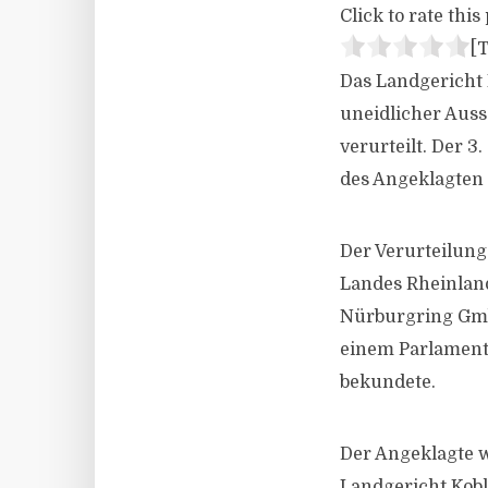
Click to rate this 
[T
Das Landgericht 
uneidlicher Auss
verurteilt. Der 3
des Angeklagten
Der Verurteilung
Landes Rheinland-
Nürburgring Gmb
einem Parlament
bekundete.
Der Angeklagte w
Landgericht Kobl