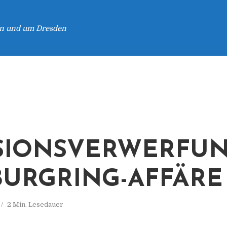
 in und um Dresden
SIONSVERWERFUN
URGRING-AFFÄRE
2 Min. Lesedauer