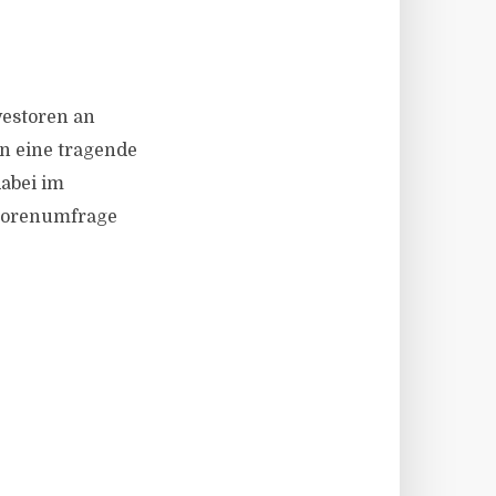
nvestoren an
n eine tragende
dabei im
storenumfrage