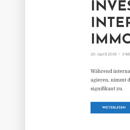
INVE
INTE
IMMO
20. April 2018
3 M
Während interna
agieren, nimmt d
signifikant zu.
WEITERLESEN