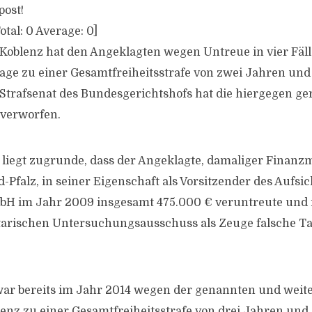
post!
otal:
0
Average:
0
]
Koblenz hat den Angeklagten wegen Untreue in vier Fäll
age zu einer Gesamtfreiheitsstrafe von zwei Jahren und
. Strafsenat des Bundesgerichtshofs hat die hiergegen ge
 verworfen.
 liegt zugrunde, dass der Angeklagte, damaliger Finanzm
Pfalz, in seiner Eigenschaft als Vorsitzender des Aufsic
H im Jahr 2009 insgesamt 475.000 € veruntreute und 
arischen Untersuchungsausschuss als Zeuge falsche T
ar bereits im Jahr 2014 wegen der genannten und weite
enz zu einer Gesamtfreiheitsstrafe von drei Jahren un