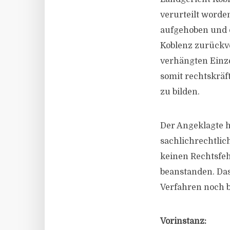
verurteilt worden
aufgehoben und 
Koblenz zurückve
verhängten Einze
somit rechtskräft
zu bilden.
Der Angeklagte h
sachlichrechtlic
keinen Rechtsfeh
beanstanden. Das 
Verfahren noch 
Vorinstanz: