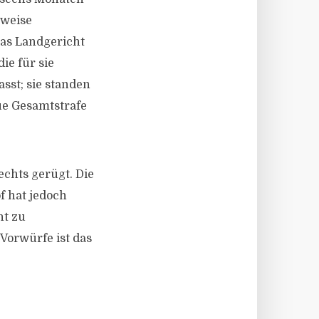
lweise
as Landgericht
ie für sie
sst; sie standen
eue Gesamtstrafe
echts gerügt. Die
f hat jedoch
ht zu
 Vorwürfe ist das