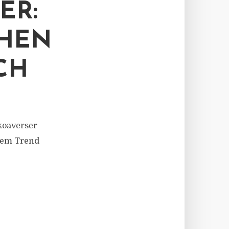
ER:
CHEN
CH
koaverser
 dem Trend